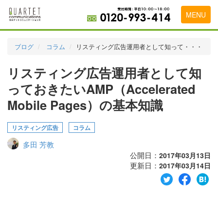
MENU
トップページ
ブログ
コラム
リスティング広告運用者として知って・・・
料金表
リスティング広告運用者として知
実績・お客様の声
っておきたいAMP（Accelerated
初めて導入をお考えの方
Mobile Pages）の基本知識
代理店の乗り換えをお考えの方
リスティング広告
コラム
広告代理店・HP制作会社様へ
多田 芳教
公開日：
2017年03月13日
お申し込みから運用開始までの流れ
更新日：
2017年03月14日
会社概要
お問い合わせ