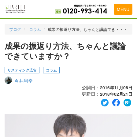
MENU
トップページ
ブログ
コラム
成果の振返り方法、ちゃんと議論でき・・・
料金表
成果の振返り方法、ちゃんと議論
実績・お客様の声
できていますか？
初めて導入をお考えの方
リスティング広告
コラム
代理店の乗り換えをお考えの方
今井利幸
広告代理店・HP制作会社様へ
公開日：
2016年11月08日
更新日：
2018年02月21日
お申し込みから運用開始までの流れ
会社概要
お問い合わせ