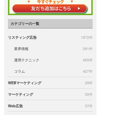
カテゴリーの一覧
リスティング広告
1872件
業界情報
291件
運用テクニック
665件
コラム
427件
WEBマーケティング
29件
マーケティング
30件
Web広告
37件