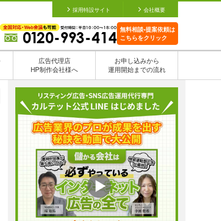
採用特設サイト
会社概要
無料相談•提案依頼は
こちらをクリック
を
広告代理店
お申し込みから
HP制作会社様へ
運用開始までの流れ
日
日