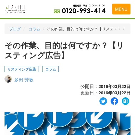
MENU
トップページ
ブログ
コラム
その作業、目的は何ですか？【リステ・・・
料金表
その作業、目的は何ですか？【リ
実績・お客様の声
スティング広告】
初めて導入をお考えの方
リスティング広告
コラム
代理店の乗り換えをお考えの方
多田 芳教
広告代理店・HP制作会社様へ
公開日：
2016年03月22日
更新日：
2016年03月22日
お申し込みから運用開始までの流れ
会社概要
お問い合わせ