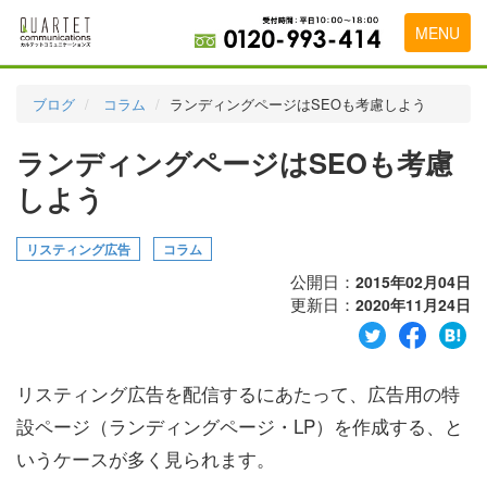
MENU
トップページ
ブログ
コラム
ランディングページはSEOも考慮しよう
料金表
ランディングページはSEOも考慮
実績・お客様の声
しよう
初めて導入をお考えの方
リスティング広告
コラム
代理店の乗り換えをお考えの方
公開日：
2015年02月04日
更新日：
2020年11月24日
広告代理店・HP制作会社様へ
お申し込みから運用開始までの流れ
リスティング広告を配信するにあたって、広告用の特
会社概要
設ページ（ランディングページ・LP）を作成する、と
お問い合わせ
いうケースが多く見られます。