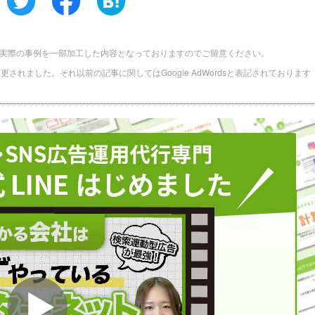
実際の事例を一部加工した内容となっておりますのでご留意ください。
に名称変更されました。それ以前の記事に関してはGoogle AdWordsと表記されております