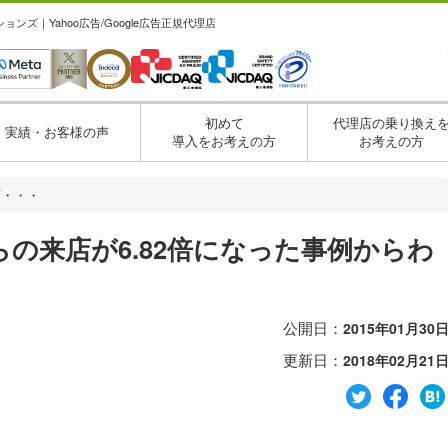
ズ｜Yahoo広告/Google広告正規代理店
初めて
代理店の乗り換え
実績・お客様の声
導入をお考えの方
お考えの方
店・・・
の来店が6.82倍になった事例からわ
と
公開日：
2015年01月30
更新日：
2018年02月21