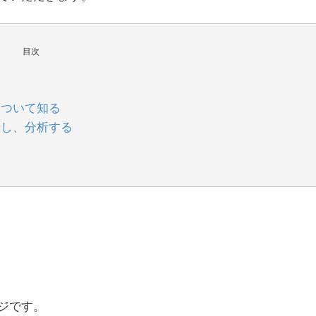
目次
について知る
録し、分析する
ジです。