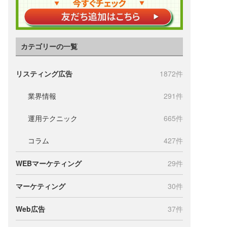
カテゴリーの一覧
リスティング広告
1872件
業界情報
291件
運用テクニック
665件
コラム
427件
WEBマーケティング
29件
マーケティング
30件
Web広告
37件