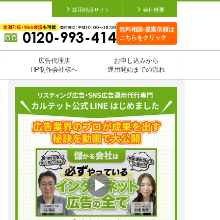
採用特設サイト
会社概要
無料相談•提案依頼は
こちらをクリック
を
広告代理店
お申し込みから
HP制作会社様へ
運用開始までの流れ
日
日