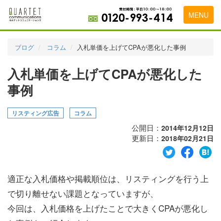
MENU
トップページ
ブログ
コラム
入札単価を上げてCPAが悪化した事例
料金表
入札単価を上げてCPAが悪化した
実績・お客様の声
事例
初めて導入をお考えの方
リスティング広告
コラム
代理店の乗り換えをお考えの方
公開日：
2014年12月12日
更新日：
2018年02月21日
広告代理店・HP制作会社様へ
お申し込みから運用開始までの流れ
適正な入札価格や掲載順位は、リスティングを行う上
会社概要
で切り離せない課題となっていますが、
お問い合わせ
今回は、入札価格を上げたことで大きくCPAが悪化し