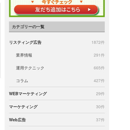
カテゴリーの一覧
リスティング広告
1872件
業界情報
291件
運用テクニック
665件
コラム
427件
WEBマーケティング
29件
マーケティング
30件
Web広告
37件