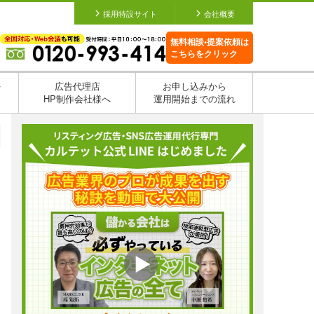
採用特設サイト
会社概要
無料相談•提案依頼は
こちらをクリック
を
広告代理店
お申し込みから
HP制作会社様へ
運用開始までの流れ
日
日