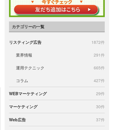
カテゴリーの一覧
リスティング広告
1872件
業界情報
291件
運用テクニック
665件
コラム
427件
WEBマーケティング
29件
マーケティング
30件
Web広告
37件