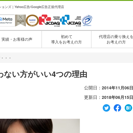
ズ｜Yahoo広告/Google広告正規代理店
初めて
代理店の乗り換え
実績・お客様の声
導入をお考えの方
お考えの方
方・・・
わない方がいい4つの理由
公開日：
2014年11月06
更新日：
2018年06月15