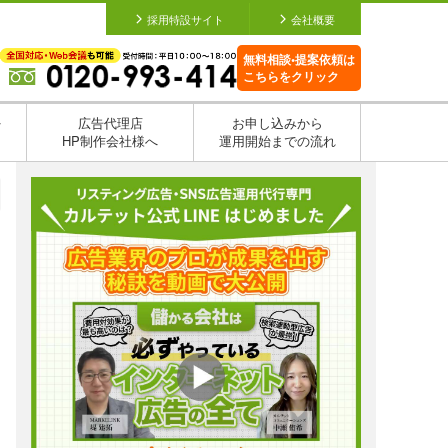
採用特設サイト
会社概要
無料相談•提案依頼は
こちらをクリック
を
広告代理店
お申し込みから
HP制作会社様へ
運用開始までの流れ
日
日