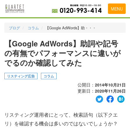
MENU
トップページ
ブログ
コラム
【Google AdWords】助・・・
料金表
【Google AdWords】助詞や記号
実績・お客様の声
の有無でパフォーマンスに違いが
初めて導入をお考えの方
でるのか確認してみた
代理店の乗り換えをお考えの方
リスティング広告
コラム
広告代理店・HP制作会社様へ
公開日：
2014年10月21日
更新日：
2020年11月26日
お申し込みから運用開始までの流れ
会社概要
リスティング運用者にとって、検索語句（以下クエ
お問い合わせ
リ）を確認する機会は多いのではないでしょうか？