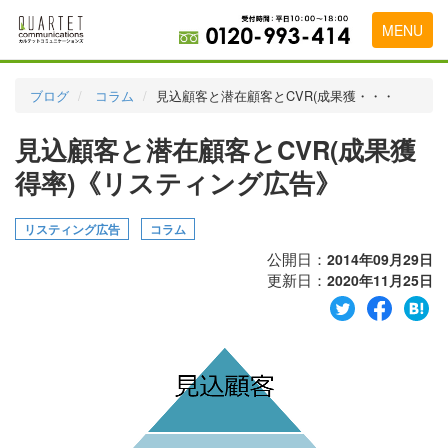
MENU
トップページ
ブログ
コラム
見込顧客と潜在顧客とCVR(成果獲・・・
料金表
見込顧客と潜在顧客とCVR(成果獲
実績・お客様の声
得率)《リスティング広告》
初めて導入をお考えの方
リスティング広告
コラム
代理店の乗り換えをお考えの方
公開日：
2014年09月29日
更新日：
2020年11月25日
広告代理店・HP制作会社様へ
お申し込みから運用開始までの流れ
会社概要
お問い合わせ