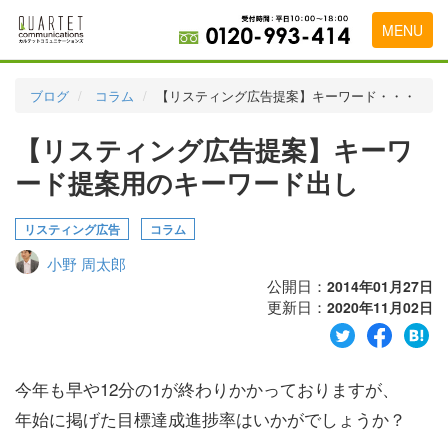
MENU
トップページ
ブログ
コラム
【リスティング広告提案】キーワード・・・
料金表
【リスティング広告提案】キーワ
実績・お客様の声
ード提案用のキーワード出し
初めて導入をお考えの方
リスティング広告
コラム
代理店の乗り換えをお考えの方
小野 周太郎
広告代理店・HP制作会社様へ
公開日：
2014年01月27日
更新日：
2020年11月02日
お申し込みから運用開始までの流れ
会社概要
今年も早や12分の1が終わりかかっておりますが、
お問い合わせ
年始に掲げた目標達成進捗率はいかがでしょうか？