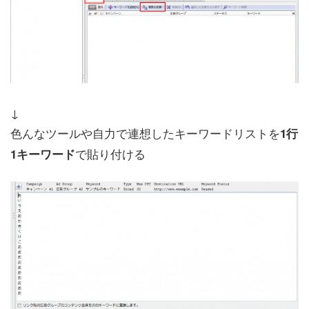
↓
色んなツールや自力で連想したキーワードリストを
1行
で貼り付ける
1キーワード