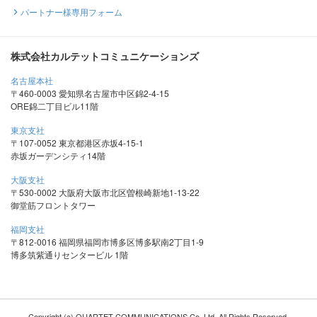
パートナー様専用フォーム
株式会社カルテットコミュニケーションズ
名古屋本社
〒460-0003 愛知県名古屋市中区錦2-4-15
ORE錦二丁目ビル11階
東京支社
〒107-0052 東京都港区赤坂4-15-1
赤坂ガーデンシティ14階
大阪支社
〒530-0002 大阪府大阪市北区曽根崎新地1-13-22
御堂筋フロントタワー
福岡支社
〒812-0016 福岡県福岡市博多区博多駅南2丁目1-9
博多筑紫通りセンタービル 1階
Copyright (c) QUARTET COMMUNICATIONS Co.,Ltd. All Rights Reserved.