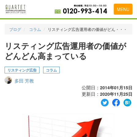
MENU
トップページ
ブログ
コラム
リスティング広告運用者の価値がどん・・・
料金表
リスティング広告運用者の価値が
実績・お客様の声
どんどん高まっている
初めて導入をお考えの方
リスティング広告
コラム
代理店の乗り換えをお考えの方
多田 芳教
広告代理店・HP制作会社様へ
公開日：
2014年01月15日
更新日：
2020年11月25日
お申し込みから運用開始までの流れ
会社概要
お問い合わせ