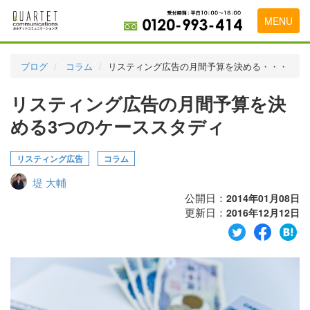
MENU
トップページ
ブログ
コラム
リスティング広告の月間予算を決める・・・
料金表
リスティング広告の月間予算を決
実績・お客様の声
める3つのケーススタディ
初めて導入をお考えの方
リスティング広告
コラム
代理店の乗り換えをお考えの方
堤 大輔
広告代理店・HP制作会社様へ
公開日：
2014年01月08日
更新日：
2016年12月12日
お申し込みから運用開始までの流れ
会社概要
お問い合わせ