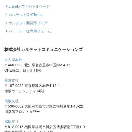
Lisketオフィシャルページ
カルテット公式Twitter
カルテット開発部ブログ
パートナー様専用フォーム
株式会社カルテットコミュニケーションズ
名古屋本社
〒460-0003 愛知県名古屋市中区錦2-4-15
ORE錦二丁目ビル11階
東京支社
〒107-0052 東京都港区赤坂4-15-1
赤坂ガーデンシティ14階
大阪支社
〒530-0002 大阪府大阪市北区曽根崎新地1-13-22
御堂筋フロントタワー
福岡支社
〒812-0016 福岡県福岡市博多区博多駅南2丁目1-9
博多筑紫通りセンタービル 1階