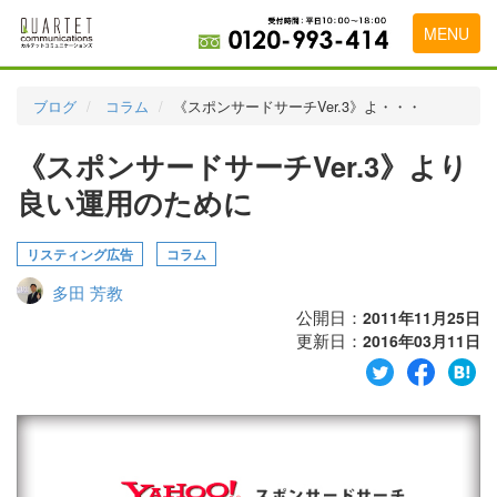
MENU
トップページ
ブログ
コラム
《スポンサードサーチVer.3》よ・・・
料金表
《スポンサードサーチVer.3》より
実績・お客様の声
良い運用のために
初めて導入をお考えの方
リスティング広告
コラム
代理店の乗り換えをお考えの方
多田 芳教
広告代理店・HP制作会社様へ
公開日：
2011年11月25日
更新日：
2016年03月11日
お申し込みから運用開始までの流れ
会社概要
お問い合わせ