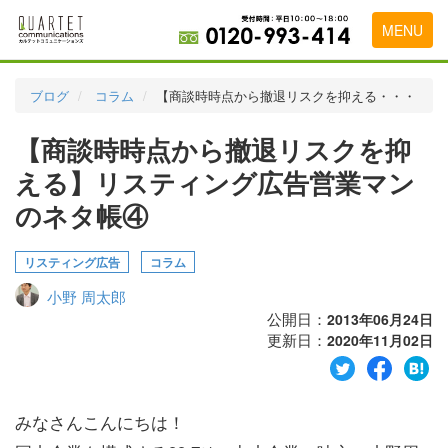
MENU
トップページ
ブログ
コラム
【商談時時点から撤退リスクを抑える・・・
料金表
【商談時時点から撤退リスクを抑
実績・お客様の声
える】リスティング広告営業マン
初めて導入をお考えの方
のネタ帳④
代理店の乗り換えをお考えの方
リスティング広告
コラム
広告代理店・HP制作会社様へ
小野 周太郎
公開日：
2013年06月24日
お申し込みから運用開始までの流れ
更新日：
2020年11月02日
会社概要
お問い合わせ
みなさんこんにちは！