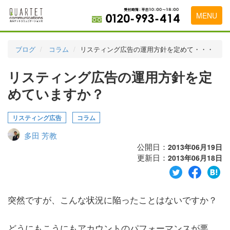
MENU
トップページ
ブログ
コラム
リスティング広告の運用方針を定めて・・・
料金表
リスティング広告の運用方針を定
実績・お客様の声
めていますか？
初めて導入をお考えの方
リスティング広告
コラム
代理店の乗り換えをお考えの方
多田 芳教
広告代理店・HP制作会社様へ
公開日：
2013年06月19日
更新日：
2013年06月18日
お申し込みから運用開始までの流れ
会社概要
突然ですが、こんな状況に陥ったことはないですか？
お問い合わせ
どうにもこうにもアカウントのパフォーマンスが悪