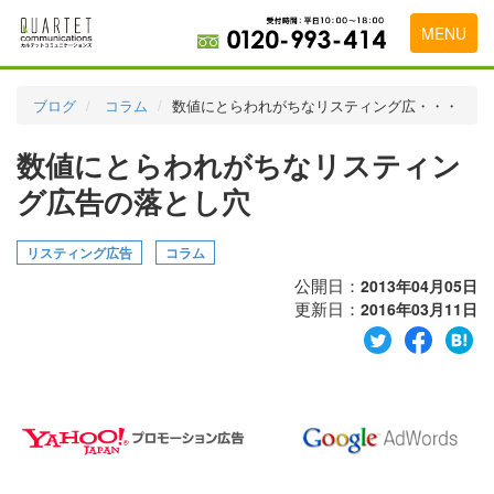
MENU
トップページ
ブログ
コラム
数値にとらわれがちなリスティング広・・・
料金表
数値にとらわれがちなリスティン
実績・お客様の声
グ広告の落とし穴
初めて導入をお考えの方
リスティング広告
コラム
代理店の乗り換えをお考えの方
公開日：
2013年04月05日
更新日：
2016年03月11日
広告代理店・HP制作会社様へ
お申し込みから運用開始までの流れ
会社概要
お問い合わせ