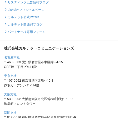
リスティング広告情報ブログ
Lisketオフィシャルページ
カルテット公式Twitter
カルテット開発部ブログ
パートナー様専用フォーム
株式会社カルテットコミュニケーションズ
名古屋本社
〒460-0003 愛知県名古屋市中区錦2-4-15
ORE錦二丁目ビル11階
東京支社
〒107-0052 東京都港区赤坂4-15-1
赤坂ガーデンシティ14階
大阪支社
〒530-0002 大阪府大阪市北区曽根崎新地1-13-22
御堂筋フロントタワー
福岡支社
〒812-0016 福岡県福岡市博多区博多駅南2丁目1-9