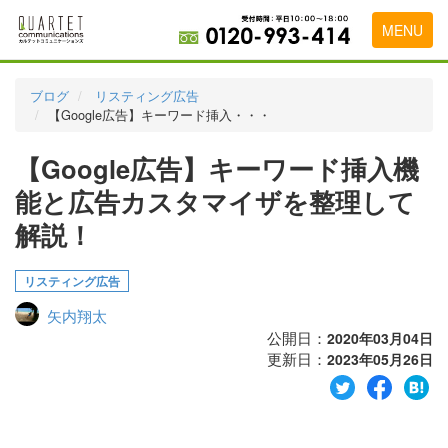
MENU
トップページ
ブログ
リスティング広告
【Google広告】キーワード挿入・・・
料金表
【Google広告】キーワード挿入機
実績・お客様の声
能と広告カスタマイザを整理して
初めて導入をお考えの方
解説！
代理店の乗り換えをお考えの方
リスティング広告
広告代理店・HP制作会社様へ
矢内翔太
お申し込みから運用開始までの流れ
公開日：
2020年03月04日
更新日：
2023年05月26日
会社概要
お問い合わせ