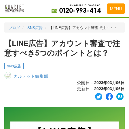
MENU
トップページ
ブログ
SNS広告
【LINE広告】アカウント審査で注・・・
料金表
【LINE広告】アカウント審査で注
実績・お客様の声
意すべき5つのポイントとは？
初めて導入をお考えの方
SNS広告
代理店の乗り換えをお考えの方
カルテット編集部
広告代理店・HP制作会社様へ
公開日：
2023年03月06日
更新日：
2023年03月06日
お申し込みから運用開始までの流れ
会社概要
お問い合わせ