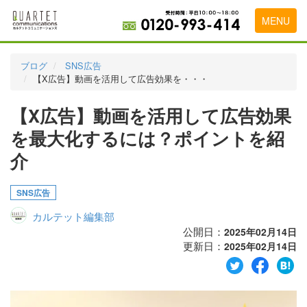
MENU
トップページ
ブログ
SNS広告
【X広告】動画を活用して広告効果を・・・
料金表
【X広告】動画を活用して広告効果
実績・お客様の声
を最大化するには？ポイントを紹
初めて導入をお考えの方
介
代理店の乗り換えをお考えの方
SNS広告
広告代理店・HP制作会社様へ
カルテット編集部
お申し込みから運用開始までの流れ
公開日：
2025年02月14日
更新日：
2025年02月14日
会社概要
お問い合わせ