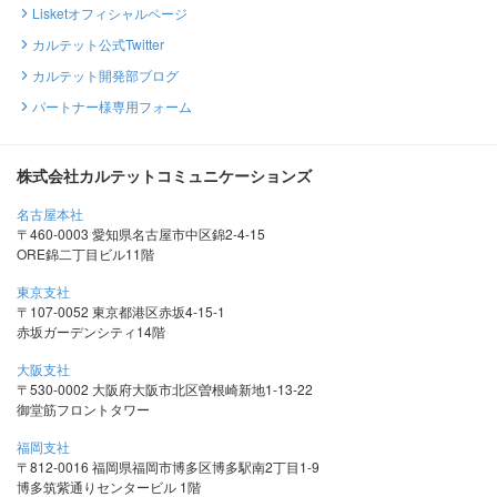
Lisketオフィシャルページ
カルテット公式Twitter
カルテット開発部ブログ
パートナー様専用フォーム
株式会社カルテットコミュニケーションズ
名古屋本社
〒460-0003 愛知県名古屋市中区錦2-4-15
ORE錦二丁目ビル11階
東京支社
〒107-0052 東京都港区赤坂4-15-1
赤坂ガーデンシティ14階
大阪支社
〒530-0002 大阪府大阪市北区曽根崎新地1-13-22
御堂筋フロントタワー
福岡支社
〒812-0016 福岡県福岡市博多区博多駅南2丁目1-9
博多筑紫通りセンタービル 1階