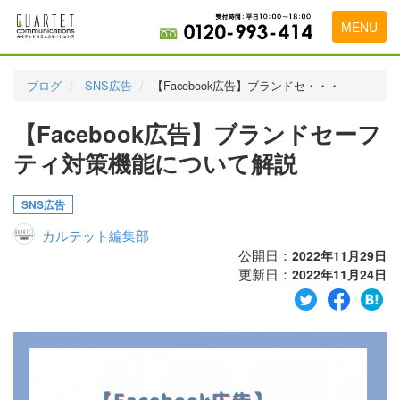
MENU
トップページ
ブログ
SNS広告
【Facebook広告】ブランドセ・・・
料金表
【Facebook広告】ブランドセーフ
実績・お客様の声
ティ対策機能について解説
初めて導入をお考えの方
SNS広告
代理店の乗り換えをお考えの方
カルテット編集部
広告代理店・HP制作会社様へ
公開日：
2022年11月29日
更新日：
2022年11月24日
お申し込みから運用開始までの流れ
会社概要
お問い合わせ