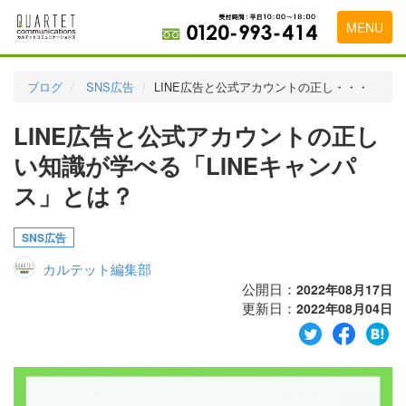
MENU
トップページ
ブログ
SNS広告
LINE広告と公式アカウントの正し・・・
料金表
LINE広告と公式アカウントの正し
実績・お客様の声
い知識が学べる「LINEキャンパ
初めて導入をお考えの方
ス」とは？
代理店の乗り換えをお考えの方
SNS広告
広告代理店・HP制作会社様へ
カルテット編集部
公開日：
2022年08月17日
お申し込みから運用開始までの流れ
更新日：
2022年08月04日
会社概要
お問い合わせ