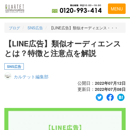
MENU
トップページ
ブログ
SNS広告
【LINE広告】類似オーディエンス・・・
料金表
【LINE広告】類似オーディエンス
実績・お客様の声
とは？特徴と注意点を解説
初めて導入をお考えの方
SNS広告
代理店の乗り換えをお考えの方
カルテット編集部
広告代理店・HP制作会社様へ
公開日：
2022年07月12日
更新日：
2022年07月08日
お申し込みから運用開始までの流れ
会社概要
お問い合わせ