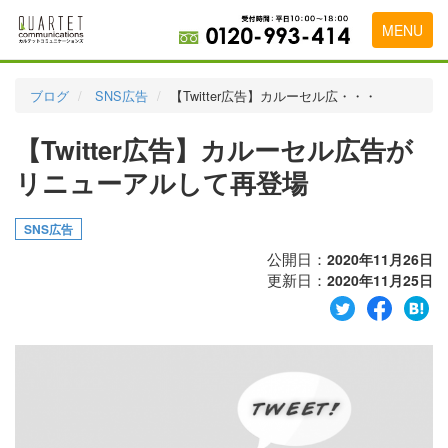
MENU
トップページ
ブログ
SNS広告
【Twitter広告】カルーセル広・・・
料金表
【Twitter広告】カルーセル広告が
実績・お客様の声
リニューアルして再登場
初めて導入をお考えの方
SNS広告
代理店の乗り換えをお考えの方
公開日：
2020年11月26日
更新日：
2020年11月25日
広告代理店・HP制作会社様へ
お申し込みから運用開始までの流れ
会社概要
お問い合わせ