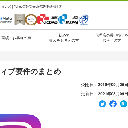
ズ｜Yahoo広告/Google広告正規代理店
初めて
代理店の乗り換え
実績・お客様の声
導入をお考えの方
お考えの方
イティブ要件のまとめ
公開日：
2019年09月25
更新日：
2021年03月09