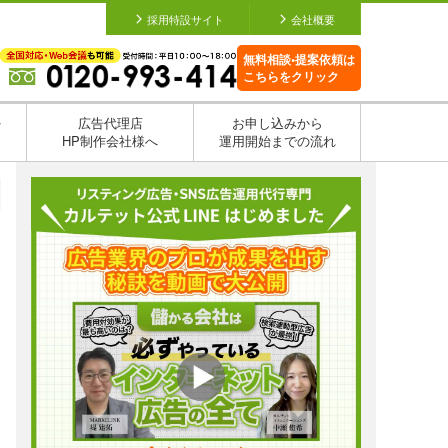
採用特設サイト
会社概要
無料相談•提案依頼は
こちらをクリック
を
広告代理店
お申し込みから
HP制作会社様へ
運用開始までの流れ
日
日