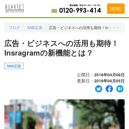
MENU
トップページ
ブログ
SNS広告
広告・ビジネスへの活用も期待！In・・・
料金表
広告・ビジネスへの活用も期待！
実績・お客様の声
Insragramの新機能とは？
初めて導入をお考えの方
SNS広告
代理店の乗り換えをお考えの方
公開日：
2018年04月06日
更新日：
2018年04月05日
広告代理店・HP制作会社様へ
お申し込みから運用開始までの流れ
会社概要
お問い合わせ