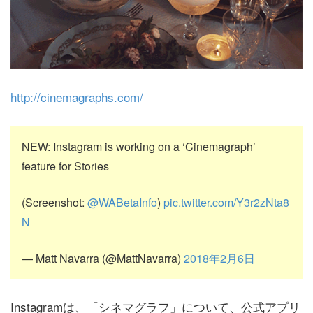
http://cinemagraphs.com/
NEW: Instagram is working on a ‘Cinemagraph’
feature for Stories
(Screenshot:
@WABetaInfo
)
pic.twitter.com/Y3r2zNta8
N
— Matt Navarra (@MattNavarra)
2018年2月6日
Instagramは、「シネマグラフ」について、公式アプリ