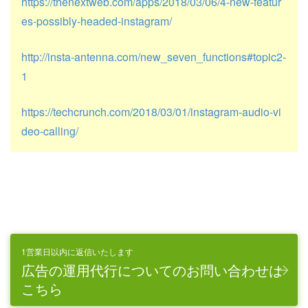
https://thenextweb.com/apps/2018/03/06/4-new-featur
es-possibly-headed-instagram/
http://insta-antenna.com/new_seven_functions#topic2-
1
https://techcrunch.com/2018/03/01/instagram-audio-vi
deo-calling/
1営業日以内に返信いたします
広告の運用代行についてのお問い合わせは
こちら