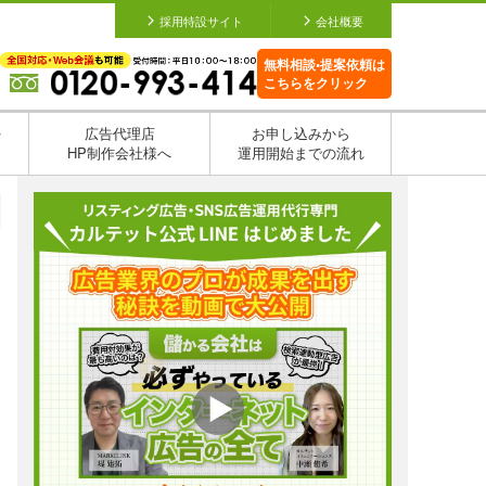
採用特設サイト
会社概要
無料相談•提案依頼は
こちらをクリック
を
広告代理店
お申し込みから
HP制作会社様へ
運用開始までの流れ
日
日