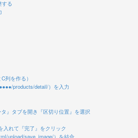
整する
力
とC列を作る）
●/products/detail/）を入力
ータ』タブを開き『区切り位置』を選択
を入れて『完了』をクリック
l/upload/save_image/）を結合