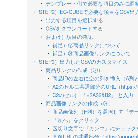
テンプレート側で必要な項目のみに調
STEP2）EC-CUBEで必要な項目をCSV出
出力する項目を選択する
CSVをダウンロードする
おまけ）項目の確認
補足）⑦商品リンクについて
補足）⑧商品画像リンクについて
STEP3）出力したCSVのカスタマイズ
商品リンクの作成（⑦）
商品IDの左右に空の列を挿入（A列
A2のセルに共通部分のURL（https://●●●
C2のセルに 『=$A$2&B2』 と入力
商品画像リンクの作成（⑧）
商品画像列（F列）を選択して『デ
『次へ』をクリック
区切り文字で『カンマ』にチェック
画像URLの共通部分（https://●●●●/htm