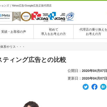
ズ｜Yahoo広告/Google広告正規代理店
初めて
代理店の乗り換え
実績・お客様の声
導入をお考えの方
お考えの方
料金体系やリス・・・
リスティング広告との比較
公開日：
2020年04月07
更新日：
2020年04月07