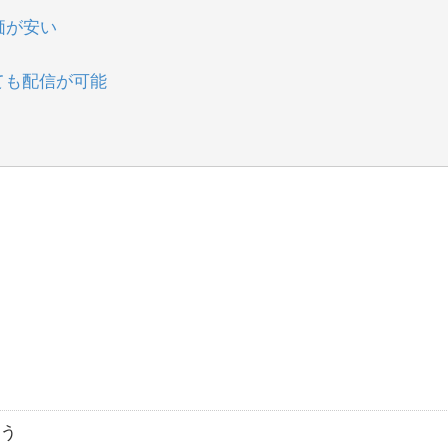
価が安い
くても配信が可能
行う