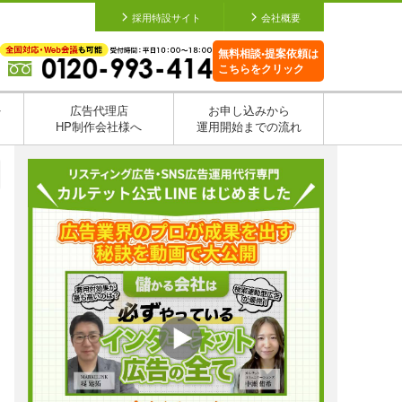
採用特設サイト
会社概要
無料相談•提案依頼は
こちらをクリック
を
広告代理店
お申し込みから
HP制作会社様へ
運用開始までの流れ
日
日