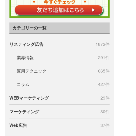
カテゴリーの一覧
リスティング広告
1872件
業界情報
291件
運用テクニック
665件
コラム
427件
WEBマーケティング
29件
マーケティング
30件
Web広告
37件