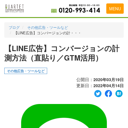
MENU
トップページ
ブログ
その他広告・ツールなど
【LINE広告】コンバージョンの計・・・
料金表
【LINE広告】コンバージョンの計
実績・お客様の声
測方法（直貼り／GTM活用）
初めて導入をお考えの方
代理店の乗り換えをお考えの方
その他広告・ツールなど
公開日：
2020年03月19日
広告代理店・HP制作会社様へ
更新日：
2022年04月14日
お申し込みから運用開始までの流れ
会社概要
お問い合わせ