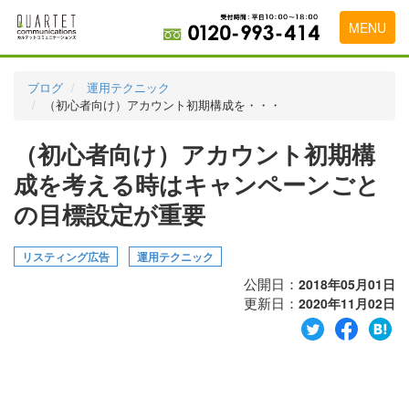
MENU
トップページ
ブログ
運用テクニック
（初心者向け）アカウント初期構成を・・・
料金表
（初心者向け）アカウント初期構
実績・お客様の声
成を考える時はキャンペーンごと
初めて導入をお考えの方
の目標設定が重要
代理店の乗り換えをお考えの方
リスティング広告
運用テクニック
広告代理店・HP制作会社様へ
公開日：
2018年05月01日
お申し込みから運用開始までの流れ
更新日：
2020年11月02日
会社概要
お問い合わせ