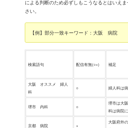
による判断のため必ずしもこうなるとはいえま
さい。
【例】部分一致キーワード：大阪 病院
検索語句
配信有無(○×)
補足
大阪 オススメ 婦人
○
婦人科は
科
堺市は大
堺市 内科
○
科は病院
大阪府外
京都 病院
×