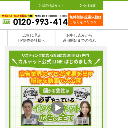
採用特設サイト
会社概要
無料相談•提案依頼は
こちらをクリック
を
広告代理店
お申し込みから
HP制作会社様へ
運用開始までの流れ
日
日