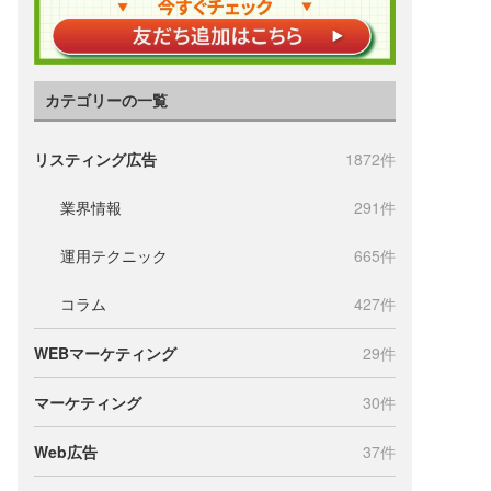
カテゴリーの一覧
リスティング広告
1872件
業界情報
291件
運用テクニック
665件
コラム
427件
WEBマーケティング
29件
マーケティング
30件
Web広告
37件