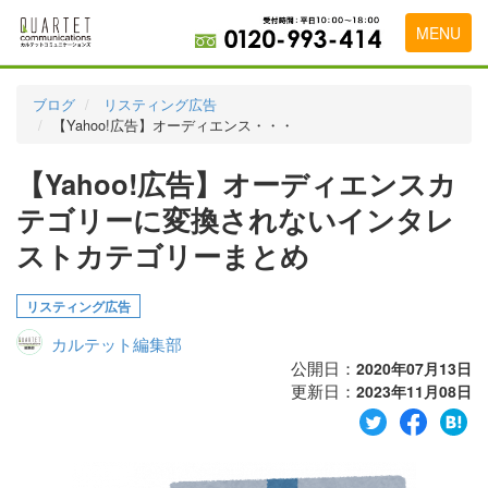
MENU
トップページ
ブログ
リスティング広告
【Yahoo!広告】オーディエンス・・・
料金表
【Yahoo!広告】オーディエンスカ
実績・お客様の声
テゴリーに変換されないインタレ
初めて導入をお考えの方
ストカテゴリーまとめ
代理店の乗り換えをお考えの方
リスティング広告
広告代理店・HP制作会社様へ
カルテット編集部
お申し込みから運用開始までの流れ
公開日：
2020年07月13日
更新日：
2023年11月08日
会社概要
お問い合わせ