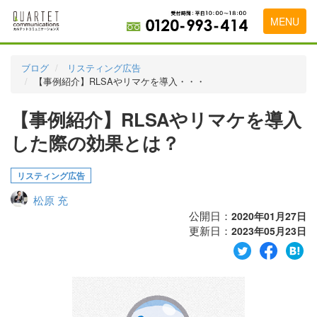
MENU
トップページ
ブログ
リスティング広告
【事例紹介】RLSAやリマケを導入・・・
料金表
【事例紹介】RLSAやリマケを導入
実績・お客様の声
した際の効果とは？
初めて導入をお考えの方
代理店の乗り換えをお考えの方
リスティング広告
松原 充
広告代理店・HP制作会社様へ
公開日：
2020年01月27日
更新日：
お申し込みから運用開始までの流れ
2023年05月23日
会社概要
お問い合わせ