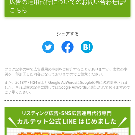
広告の運用代行についてのお問い合わせは
こちら
シェアする
ブログ記事の中で広告運用の事例をご紹介することがありますが、実際の事
例を一部加工した内容となっておりますのでご留意ください。
また、2018年7月24日よりGoogle AdWordsはGoogle広告に名称変更されま
した。それ以前の記事に関してはGoogle AdWordsと表記されておりますので
ご了承ください。