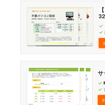
【
3
サ