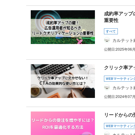
成約率アップ
重要性
すべて
カルテット
公開日:
2025年06
クリック率ア
WEBマーケティン
カルテット
公開日:
2024年07
リードからの
WEBマーケティン
カルテット