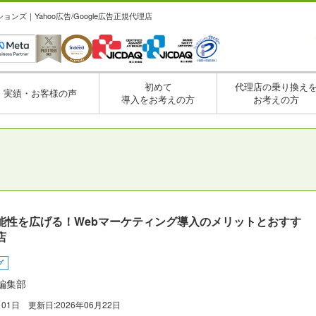
ズ｜Yahoo広告/Google広告正規代理店
初めて
代理店の乗り換え
実績・お客様の声
導入をお考えの方
お考えの方
能性を広げる！Webマーケティング導入のメリットとおすす
店
グ
編集部
月01日
更新日:
2026年06月22日