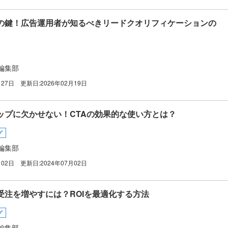
の鍵！広告運用者が知るべきリードクオリフィケーションの
編集部
月27日
更新日:
2026年02月19日
ップに欠かせない！CTAの効果的な使い方とは？
グ
編集部
月02日
更新日:
2024年07月02日
受注を増やすには？ROIを最適化する方法
グ
編集部