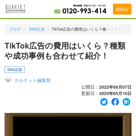
MENU
トップページ
ブログ
SNS広告
TikTok広告の費用はいくら？種・・・
料金表
TikTok広告の費用はいくら？種類
実績・お客様の声
や成功事例も合わせて紹介！
初めて導入をお考えの方
SNS広告
代理店の乗り換えをお考えの方
カルテット編集部
広告代理店・HP制作会社様へ
公開日：
2022年09月07日
更新日：
2023年05月10日
お申し込みから運用開始までの流れ
会社概要
お問い合わせ