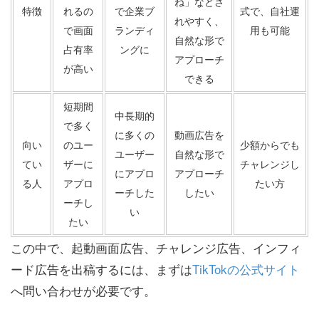
ね」などさ
特徴
れるの
で企業ブ
式で、自社運
れやすく、
で画面
ランディ
用も可能
自然な形で
占有率
ングに
アプローチ
が高い
できる
短期間
中長期的
で多く
に多くの
動画広告を
向い
のユー
少額からでも
ユーザー
自然な形で
てい
ザーに
チャレンジし
にアプロ
アプローチ
る人
アプロ
たい方
ーチした
したい
ーチし
い
たい
この中で、起動画面広告、チャレンジ広告、インフィ
ード広告を出稿するには、まずは
TikTokの公式サイト
へ問い合わせが必要です。