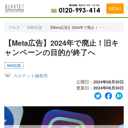
MENU
トップページ
ブログ
SNS広告
【Meta広告】2024年で廃止！・・・
料金表
【Meta広告】2024年で廃止！旧キ
実績・お客様の声
ャンペーンの目的が終了へ
初めて導入をお考えの方
SNS広告
代理店の乗り換えをお考えの方
カルテット編集部
広告代理店・HP制作会社様へ
公開日：
2024年08月30日
更新日：
2024年08月30日
お申し込みから運用開始までの流れ
会社概要
お問い合わせ