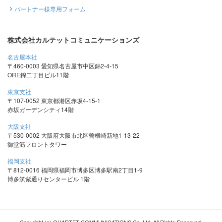
パートナー様専用フォーム
株式会社カルテットコミュニケーションズ
名古屋本社
〒460-0003 愛知県名古屋市中区錦2-4-15
ORE錦二丁目ビル11階
東京支社
〒107-0052 東京都港区赤坂4-15-1
赤坂ガーデンシティ14階
大阪支社
〒530-0002 大阪府大阪市北区曽根崎新地1-13-22
御堂筋フロントタワー
福岡支社
〒812-0016 福岡県福岡市博多区博多駅南2丁目1-9
博多筑紫通りセンタービル 1階
Copyright (c) QUARTET COMMUNICATIONS Co.,Ltd. All Rights Reserved.