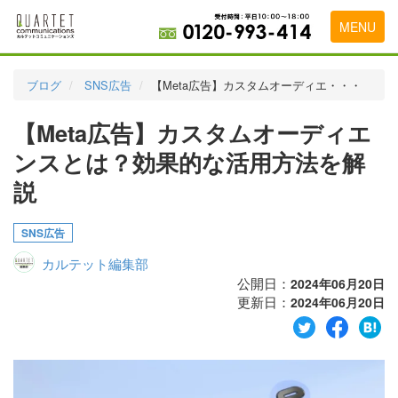
MENU
トップページ
ブログ
SNS広告
【Meta広告】カスタムオーディエ・・・
料金表
【Meta広告】カスタムオーディエ
実績・お客様の声
ンスとは？効果的な活用方法を解
初めて導入をお考えの方
説
代理店の乗り換えをお考えの方
SNS広告
広告代理店・HP制作会社様へ
カルテット編集部
公開日：
2024年06月20日
お申し込みから運用開始までの流れ
更新日：
2024年06月20日
会社概要
お問い合わせ