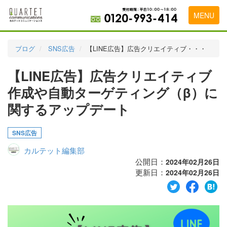
MENU
トップページ
ブログ
SNS広告
【LINE広告】広告クリエイティブ・・・
料金表
【LINE広告】広告クリエイティブ
実績・お客様の声
作成や自動ターゲティング（β）に
初めて導入をお考えの方
関するアップデート
代理店の乗り換えをお考えの方
SNS広告
広告代理店・HP制作会社様へ
カルテット編集部
公開日：
2024年02月26日
お申し込みから運用開始までの流れ
更新日：
2024年02月26日
会社概要
お問い合わせ