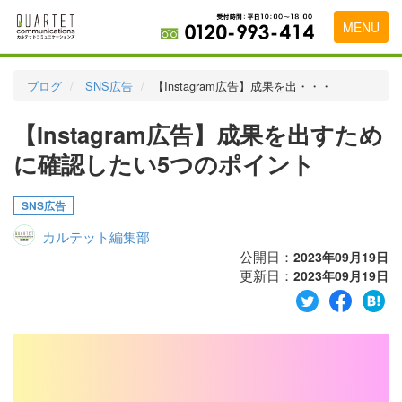
MENU
トップページ
ブログ
SNS広告
【Instagram広告】成果を出・・・
料金表
【Instagram広告】成果を出すため
実績・お客様の声
に確認したい5つのポイント
初めて導入をお考えの方
SNS広告
代理店の乗り換えをお考えの方
カルテット編集部
広告代理店・HP制作会社様へ
公開日：
2023年09月19日
更新日：
2023年09月19日
お申し込みから運用開始までの流れ
会社概要
お問い合わせ