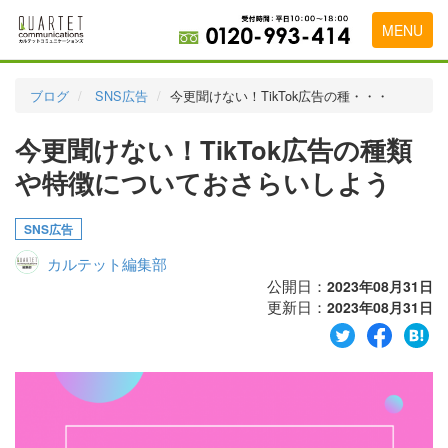
MENU
トップページ
ブログ
SNS広告
今更聞けない！TikTok広告の種・・・
料金表
今更聞けない！TikTok広告の種類
実績・お客様の声
や特徴についておさらいしよう
初めて導入をお考えの方
SNS広告
代理店の乗り換えをお考えの方
カルテット編集部
広告代理店・HP制作会社様へ
公開日：
2023年08月31日
更新日：
2023年08月31日
お申し込みから運用開始までの流れ
会社概要
お問い合わせ