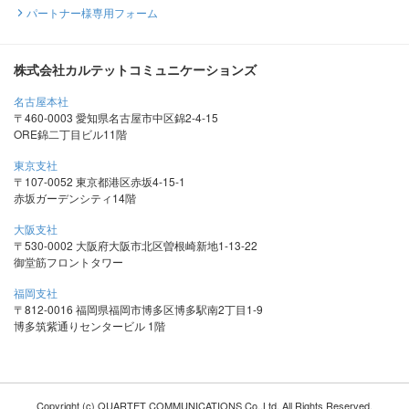
パートナー様専用フォーム
株式会社カルテットコミュニケーションズ
名古屋本社
〒460-0003 愛知県名古屋市中区錦2-4-15
ORE錦二丁目ビル11階
東京支社
〒107-0052 東京都港区赤坂4-15-1
赤坂ガーデンシティ14階
大阪支社
〒530-0002 大阪府大阪市北区曽根崎新地1-13-22
御堂筋フロントタワー
福岡支社
〒812-0016 福岡県福岡市博多区博多駅南2丁目1-9
博多筑紫通りセンタービル 1階
Copyright (c) QUARTET COMMUNICATIONS Co.,Ltd. All Rights Reserved.