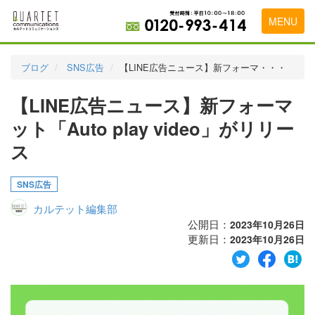
MENU
トップページ
ブログ
SNS広告
【LINE広告ニュース】新フォーマ・・・
料金表
【LINE広告ニュース】新フォーマ
実績・お客様の声
ット「Auto play video」がリリー
初めて導入をお考えの方
ス
代理店の乗り換えをお考えの方
SNS広告
広告代理店・HP制作会社様へ
カルテット編集部
公開日：
2023年10月26日
お申し込みから運用開始までの流れ
更新日：
2023年10月26日
会社概要
お問い合わせ