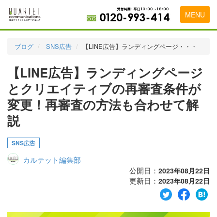
MENU
トップページ
ブログ
SNS広告
【LINE広告】ランディングページ・・・
料金表
【LINE広告】ランディングページ
実績・お客様の声
とクリエイティブの再審査条件が
初めて導入をお考えの方
変更！再審査の方法も合わせて解
説
代理店の乗り換えをお考えの方
広告代理店・HP制作会社様へ
SNS広告
お申し込みから運用開始までの流れ
カルテット編集部
公開日：
2023年08月22日
会社概要
更新日：
2023年08月22日
お問い合わせ