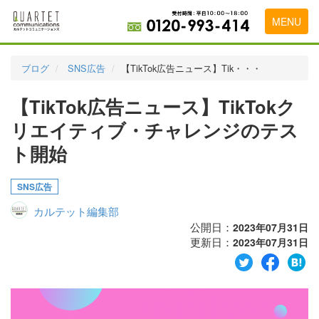
MENU
トップページ
ブログ
SNS広告
【TikTok広告ニュース】Tik・・・
料金表
【TikTok広告ニュース】TikTokク
実績・お客様の声
リエイティブ・チャレンジのテス
初めて導入をお考えの方
ト開始
代理店の乗り換えをお考えの方
SNS広告
広告代理店・HP制作会社様へ
カルテット編集部
公開日：
2023年07月31日
お申し込みから運用開始までの流れ
更新日：
2023年07月31日
会社概要
お問い合わせ