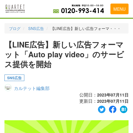
MENU
トップページ
ブログ
SNS広告
【LINE広告】新しい広告フォーマ・・・
料金表
【LINE広告】新しい広告フォーマ
実績・お客様の声
ット「Auto play video」のサービ
初めて導入をお考えの方
ス提供を開始
代理店の乗り換えをお考えの方
SNS広告
広告代理店・HP制作会社様へ
カルテット編集部
公開日：
2023年07月11日
お申し込みから運用開始までの流れ
更新日：
2023年07月11日
会社概要
お問い合わせ