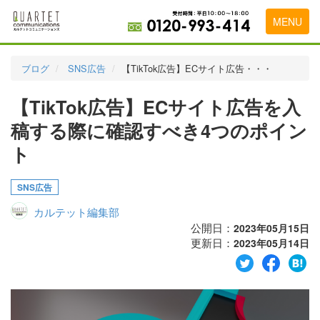
MENU
トップページ
ブログ
SNS広告
【TikTok広告】ECサイト広告・・・
料金表
【TikTok広告】ECサイト広告を入
実績・お客様の声
稿する際に確認すべき4つのポイン
初めて導入をお考えの方
ト
代理店の乗り換えをお考えの方
SNS広告
広告代理店・HP制作会社様へ
カルテット編集部
公開日：
2023年05月15日
お申し込みから運用開始までの流れ
更新日：
2023年05月14日
会社概要
お問い合わせ