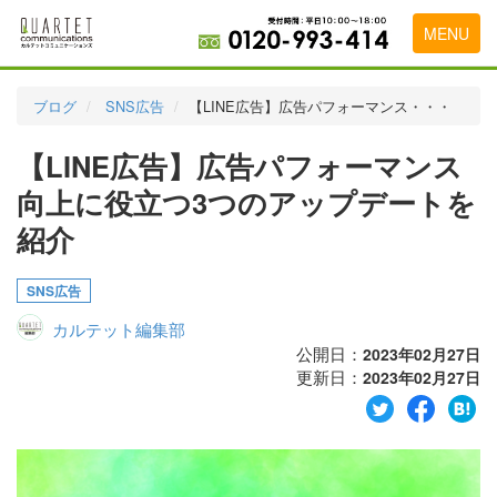
MENU
トップページ
ブログ
SNS広告
【LINE広告】広告パフォーマンス・・・
料金表
【LINE広告】広告パフォーマンス
実績・お客様の声
向上に役立つ3つのアップデートを
初めて導入をお考えの方
紹介
代理店の乗り換えをお考えの方
SNS広告
広告代理店・HP制作会社様へ
カルテット編集部
公開日：
2023年02月27日
お申し込みから運用開始までの流れ
更新日：
2023年02月27日
会社概要
お問い合わせ