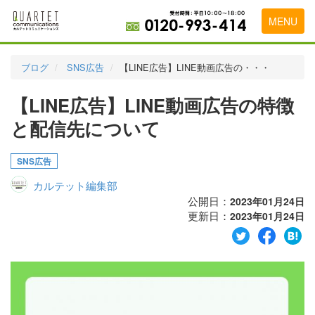
MENU
トップページ
ブログ
SNS広告
【LINE広告】LINE動画広告の・・・
料金表
【LINE広告】LINE動画広告の特徴
実績・お客様の声
と配信先について
初めて導入をお考えの方
SNS広告
代理店の乗り換えをお考えの方
カルテット編集部
広告代理店・HP制作会社様へ
公開日：
2023年01月24日
更新日：
2023年01月24日
お申し込みから運用開始までの流れ
会社概要
お問い合わせ