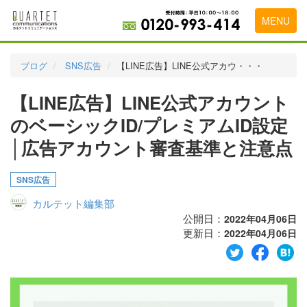
MENU
トップページ
ブログ
SNS広告
【LINE広告】LINE公式アカウ・・・
料金表
【LINE広告】LINE公式アカウント
実績・お客様の声
のベーシックID/プレミアムID設定
初めて導入をお考えの方
│広告アカウント審査基準と注意点
代理店の乗り換えをお考えの方
SNS広告
広告代理店・HP制作会社様へ
カルテット編集部
公開日：
2022年04月06日
お申し込みから運用開始までの流れ
更新日：
2022年04月06日
会社概要
お問い合わせ