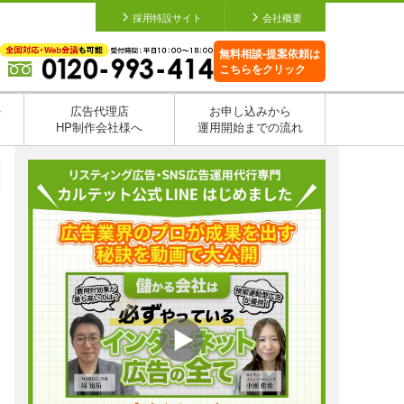
採用特設サイト
会社概要
無料相談•提案依頼は
こちらをクリック
を
広告代理店
お申し込みから
HP制作会社様へ
運用開始までの流れ
日
日