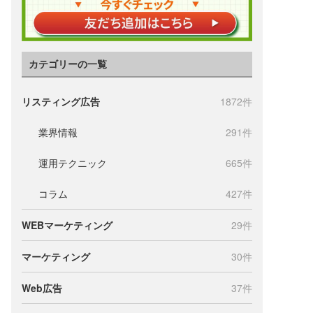
カテゴリーの一覧
リスティング広告
1872件
業界情報
291件
運用テクニック
665件
コラム
427件
WEBマーケティング
29件
マーケティング
30件
Web広告
37件